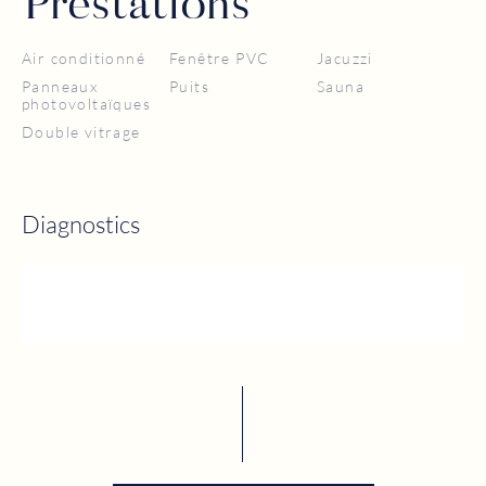
Prestations
Air conditionné
Fenêtre PVC
Jacuzzi
Panneaux
Puits
Sauna
photovoltaïques
Double vitrage
Diagnostics