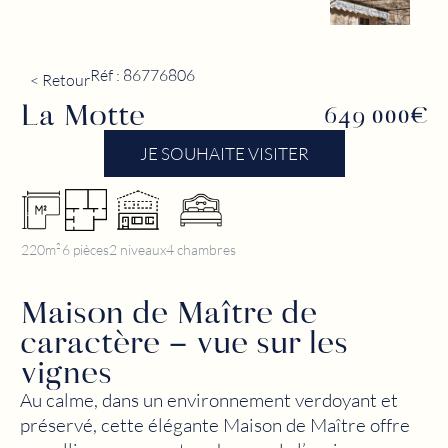
Réf : 86776806
< Retour
La Motte
649 000€
JE SOUHAITE VISITER
220m²
6 pièces
2 niveaux
4 chambres
Maison de Maître de
caractère – vue sur les
vignes
Au calme, dans un environnement verdoyant et
préservé, cette élégante Maison de Maître offre