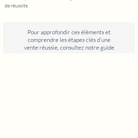
de réussite.
Pour approfondir ces éléments et
comprendre les étapes clés d’une
vente réussie, consultez notre guide
dédié à
Vendre un bien immobilier sur la
Côte d’Azur
.
Conclusion
Le marché immobilier de la Côte d’Azur en 2026 s’inscrit dans
une phase de stabilisation.